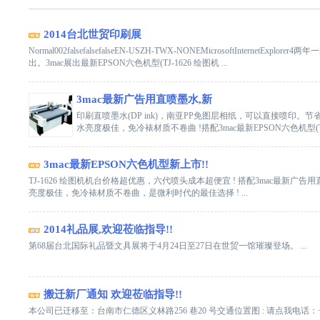
2014台北世贸印刷展
Normal002falsefalsefalseEN-USZH-TWX-NONEMicrosoftInterne
出。3mac展出最新EPSON六色机型(TJ-1626 绘图机 ...
3mac最新广告用直喷墨水,新
印刷直喷墨水(DP ink)，南亚PP免图层相纸，可以直接喷印。
水亮度极佳，免冷裱材质不卷曲 !搭配3mac最新EPSON六色机型(TJ
3mac最新EPSON六色机型新上市!!
TJ-1626 绘图机机台价格超优惠，六代喷头成本超便宜 ! 搭配3mac最新广告用直
亮度极佳，免冷裱材质不卷曲，是微利时代的最佳选择 ! ...
2014礼品展,欢迎莅临指导!!
第68届台北国际礼品暨文具展将于4月24日至27日在世贸一馆璀璨登场。 ...
搬迁新厂通知 欢迎莅临指导!!
本公司已迁移至：台南市仁德区义林路256 巷20 号交通位置图 : 请点我电话：+886-6-