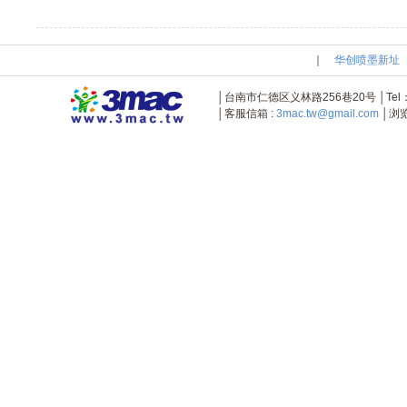
｜
华创喷墨新址
│台南市仁德区义林路256巷20号 │Tel：+886-
│客服信箱 :
3mac.tw@gmail.com
│浏览