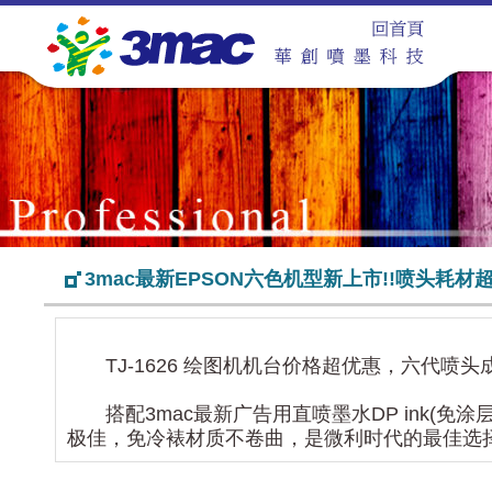
3mac最新EPSON六色机型新上市!!喷头耗材超
TJ-1626 绘图机机台价格超优惠，六代喷头成
搭配3mac最新广告用直喷墨水DP ink(免涂层
极佳，免冷裱材质不卷曲，是微利时代的最佳选择