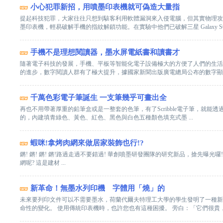
小心犯罪新招，用噴墨印表機就可偽造大量指
提起科技犯罪，大家往往只想到駭客利用軟體漏洞來入侵電腦，但其實物理攻
墨印表機，輕易破解手機的指紋解鎖功能。在實驗中他們已破解三星 Galaxy S6 .
手機不是理想閱讀器，墨水屏電紙書和讀書才
隨著電子科技的發展，手機、平板等智能化電子設備極大的方便了人們的生活
的進步，數字閱讀人群有了極大提升，據國家新聞出版廣電總局公布的數字顯示，2
千萬色彩電子筆誕生 一支筆幾乎可畫出全
再也不用帶著厚重的鉛筆盒或是一整套的色筆，有了Scribble電子筆，就能透過
的，內建填青綠色、黃色、紅色、黑色與白色五種顏色填充式墨 ...
蝦咪!拿烤肉網來做居家裝飾也行!?
鏘! 鏘! 鏘! 鏘!路過走過不要錯過! 華創噴墨研發團隊的研究新品，搶先曝光
網呢? 這是建材 ...
新革命！無墨水列印機 字體用「燒」的
未來要列印文件可以不需要墨水，荷蘭代爾夫特理工大學的學生發明了一種新
命性的變化。 使用傳統印表機時，也許您也有這種困擾。 旁白：「它們很貴，會 