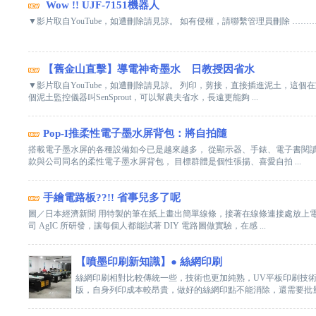
Wow !! UJF-7151機器人
▼影片取自YouTube，如遭刪除請見諒。 如有侵權，請聯繫管理員刪除 …………
【舊金山直擊】導電神奇墨水 日教授因省水
▼影片取自YouTube，如遭刪除請見諒。 列印，剪接，直接插進泥土，這個
個泥土監控儀器叫SenSprout，可以幫農夫省水，長遠更能夠 ...
Pop-I推柔性電子墨水屏背包：將自拍隨
搭載電子墨水屏的各種設備如今已是越來越多， 從顯示器、手錶、電子書閱讀設
款與公司同名的柔性電子墨水屏背包， 目標群體是個性張揚、喜愛自拍 ...
手繪電路板??!! 省事兒多了呢
圖／日本經濟新聞 用特製的筆在紙上畫出簡單線條，接著在線條連接處放上電池
司 AgIC 所研發，讓每個人都能試著 DIY 電路圖做實驗，在感 ...
【噴墨印刷新知識】● 絲網印刷
絲網印刷相對比較傳統一些，技術也更加純熟，UV平板印刷技術
版，自身列印成本較昂貴，做好的絲網印點不能消除，還需要批量生