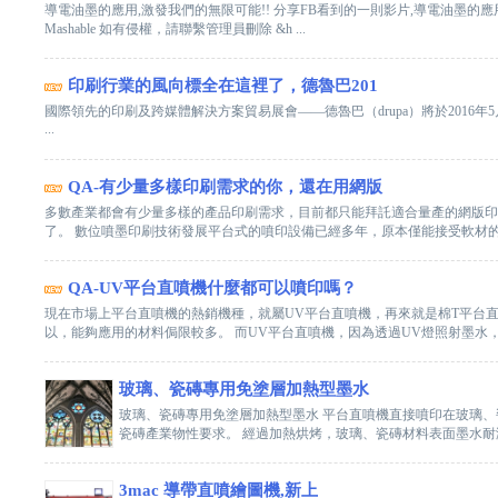
導電油墨的應用,激發我們的無限可能!! 分享FB看到的一則影片,導電油墨的應用
Mashable 如有侵權，請聯繫管理員刪除 &h ...
印刷行業的風向標全在這裡了，德魯巴201
國際領先的印刷及跨媒體解決方案貿易展會­——德魯巴（drupa）將於2016
...
QA-有少量多樣印刷需求的你，還在用網版
多數產業都會有少量多樣的產品印刷需求，目前都只能拜託適合量產的網版印
了。 數位噴墨印刷技術發展平台式的噴印設備已經多年，原本僅能接受軟材的噴墨
QA-UV平台直噴機什麼都可以噴印嗎？
現在市場上平台直噴機的熱銷機種，就屬UV平台直噴機，再來就是棉T平台直噴
以，能夠應用的材料侷限較多。 而UV平台直噴機，因為透過UV燈照射墨水，墨水
玻璃、瓷磚專用免塗層加熱型墨水
玻璃、瓷磚專用免塗層加熱型墨水 平台直噴機直接噴印在玻璃、
瓷磚產業物性要求。 經過加熱烘烤，玻璃、瓷磚材料表面墨水耐溶劑
3mac 導帶直噴繪圖機,新上