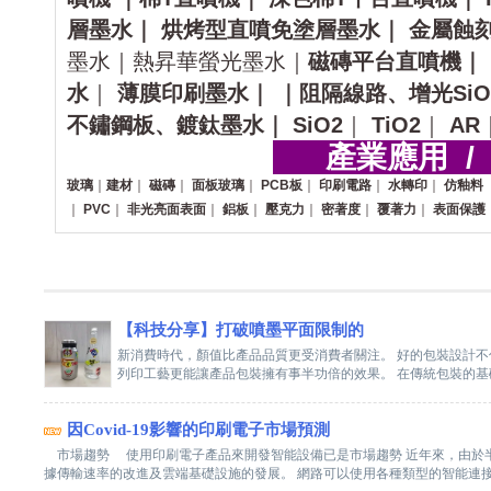
層墨水｜
烘烤型直噴免塗層墨水｜
金屬蝕
墨水｜熱昇華螢光墨水｜
磁磚平台直噴機｜
水
｜
薄膜印刷墨水｜
｜阻隔線路、增光SiO
不鏽鋼板、鍍鈦墨水｜
SiO2
｜
TiO2
｜
AR
產業應用 /
玻璃
｜
建材
｜
磁磚
｜
面板玻璃
｜
PCB板
｜
印刷電路
｜
水轉印
｜
仿釉料
｜
PVC
｜
非光亮面表面
｜
鋁板
｜
壓克力
｜
密著度
｜
覆著力
｜
表面保護
【科技分享】打破噴墨平面限制的
新消費時代，顏值比產品品質更受消費者關注。 好的包裝設計不
列印工藝更能讓產品包裝擁有事半功倍的效果。 在傳統包裝的基礎
因Covid-19影響的印刷電子市場預測
市場趨勢 使用印刷電子產品來開發智能設備已是市場趨勢 近年來，由於
據傳輸速率的改進及雲端基礎設施的發展。 網路可以使用各種類型的智能連接設備