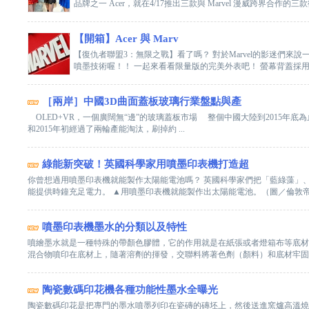
品牌之一 Acer，就在4/17推出三款與 Marvel 漫威跨界合作的三款復
【開箱】Acer 與 Marv
【復仇者聯盟3：無限之戰】看了嗎？ 對於Marvel的影迷們來說
噴墨技術喔！！ 一起來看看限量版的完美外表吧！ 螢幕背蓋採用耐磨
［兩岸］中國3D曲面蓋板玻璃行業盤點與產
OLED+VR，一個廣闊無“邊”的玻璃蓋板市場 整個中國大陸到2015年底
和2015年初經過了兩輪產能淘汰，刷掉約 ...
綠能新突破！英國科學家用噴墨印表機打造超
你曾想過用噴墨印表機就能製作太陽能電池嗎？ 英國科學家們把「藍綠藻」、
能提供時鐘充足電力。 ▲用噴墨印表機就能製作出太陽能電池。（圖／倫敦帝國 
噴墨印表機墨水的分類以及特性
噴繪墨水就是一種特殊的帶顏色膠體，它的作用就是在紙張或者燈箱布等底材
混合物噴印在底材上，隨著溶劑的揮發，交聯料將著色劑（顏料）和底材牢固地結
陶瓷數碼印花機各種功能性墨水全曝光
陶瓷數碼印花是把專門的墨水噴墨列印在瓷磚的磚坯上，然後送進窯爐高溫燒制瓷磚