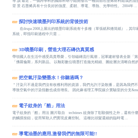
導 讀 最近，一個跨學科的國際科研小組開發出一種由類石墨烯材料組成的
背 景 石墨烯具有十分良好的強度、柔韌、導電、導熱、光學特性。 2004年 ...
探討快速噴墨列印系統的背後技術
在drupa 2008上展出的噴墨印刷系統有十多種（單張紙和捲筒紙），其印刷速度和
系統，即指印刷過程中只需 ...
3D噴墨印刷，營造大理石磚仿真質感
帶領國人在生活中感受高貴尊榮，引領磁磚流行風潮，冠軍建材發表全新「第
「佛羅倫斯」系列新品。 以釉彩數位噴墨打造拋光精細、圖紋層次清晰自然的80&ti
把空氣汙染變墨水！你聽過嗎？
＂汙染只不過是我們沒有收穫利用的資源，我們允許汙染散播，是因為我們不
導致空氣中的汙染指數也成倍增長。 因此麻省理工學院媒介實驗室的分支&mdash
電子紋身的「酷」用法
電子紋身的「酷」用法 圖片取自 techtimes 紋身除了彰顯個性之外，
的觸摸按鈕，從而幫助人們實現皮膚控制。 這種比頭髮還細的臨時電 ...
導電油墨的應用,激發我們的無限可能!!