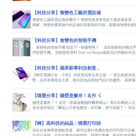
【科技分享】漸變色工藝所需設備
漸變色工藝所需設備有哪些？ 漸變色效果實現的工藝多種多樣，
瞭解，漸變色產業鏈中的設備目前都賣的不錯，那麼做漸變色都要用到
【科技分享】會變色的智能手機
會變色的智能手機 能是下一個趨勢嗎？ 這款能變色的概念手
們拆開手機。 熱致變色塗料 Nick von Bargen最新設計的概唸作品被
【科技分享】蘋果新專利沒創意，
【轉至電獺少女－小依】 自從賈伯斯去世之後，一直以創新為名並
艷，反而有種迎合大眾，模仿其他品牌熱門設計的趨勢。 蘋果最新
【噴墨分享】牆壁是畫布！名作《
牆壁是畫布！？ 名作《拿破侖翻越阿爾卑斯山》竟出自機器人之手 ▲名作
若你還停留在「機器人只會鬼畫符」的印象，那可就錯了！ 現在 ..
【轉】高科技的結晶：噴墨打印頭
現在在各種商業網點旁邊，都可以看到免費的微信列印照片設備
許不以為然，但是如果你仔細想想，噴墨印表機，有你知道的國產品