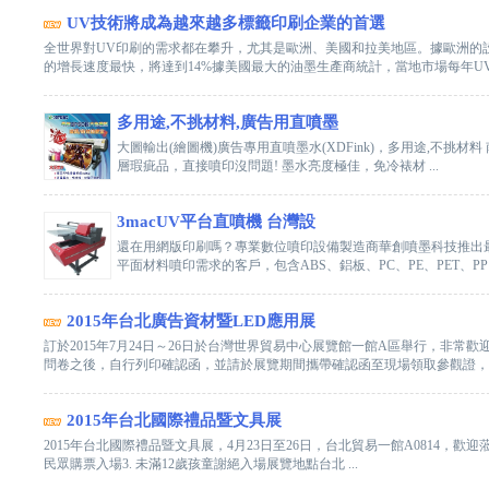
UV技術將成為越來越多標籤印刷企業的首選
全世界對UV印刷的需求都在攀升，尤其是歐洲、美國和拉美地區。據歐洲的設
的增長速度最快，將達到14%據美國最大的油墨生產商統計，當地市場每年UV .
多用途,不挑材料,廣告用直噴墨
大圖輸出(繪圖機)廣告專用直噴墨水(XDFink)，多用途,不挑
層瑕疵品，直接噴印沒問題! 墨水亮度極佳，免冷裱材 ...
3macUV平台直噴機 台灣設
還在用網版印刷嗎？專業數位噴印設備製造商華創噴墨科技推出最新研
平面材料噴印需求的客戶，包含ABS、鋁板、PC、PE、PET、PP、PS
2015年台北廣告資材暨LED應用展
訂於2015年7月24日～26日於台灣世界貿易中心展覽館一館A區舉行，非
問卷之後，自行列印確認函，並請於展覽期間攜帶確認函至現場領取參觀證，以 
2015年台北國際禮品暨文具展
2015年台北國際禮品暨文具展，4月23日至26日，台北貿易一館A0814，歡迎蒞
民眾購票入場3. 未滿12歲孩童謝絕入場展覽地點台北 ...