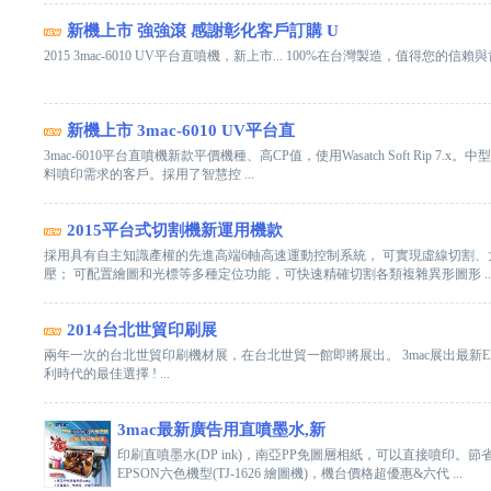
新機上市 強強滾 感謝彰化客戶訂購 U
2015 3mac-6010 UV平台直噴機，新上市... 100%在台灣製造，值得您的信賴與
新機上市 3mac-6010 UV平台直
3mac-6010平台直噴機新款平價機種、高CP值，使用Wasatch Soft Rip 7
料噴印需求的客戶。採用了智慧控 ...
2015平台式切割機新運用機款
採用具有自主知識產權的先進高端6軸高速運動控制系統， 可實現虛線切割、大
壓； 可配置繪圖和光標等多種定位功能，可快速精確切割各類複雜異形圖形 ..
2014台北世貿印刷展
兩年一次的台北世貿印刷機材展，在台北世貿一館即將展出。 3mac展出最新EPSON
利時代的最佳選擇 ! ...
3mac最新廣告用直噴墨水,新
印刷直噴墨水(DP ink)，南亞PP免圖層相紙，可以直接噴印。節
EPSON六色機型(TJ-1626 繪圖機)，機台價格超優惠&六代 ...