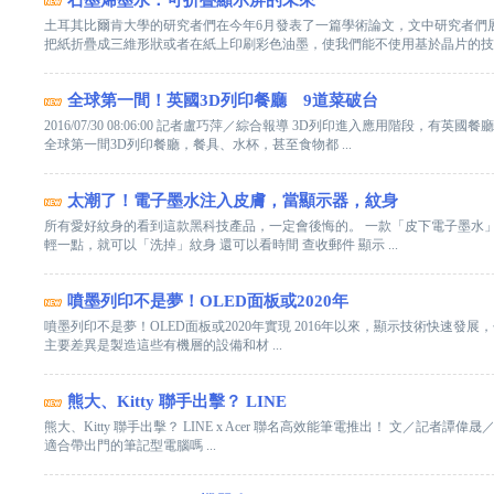
石墨烯墨水：可折疊顯示屏的未來
土耳其比爾肯大學的研究者們在今年6月發表了一篇學術論文，文中研究者們
把紙折疊成三維形狀或者在紙上印刷彩色油墨，使我們能不使用基於晶片的技術來
全球第一間！英國3D列印餐廳 9道菜破台
2016/07/30 08:06:00 記者盧巧萍／綜合報導 3D列印進入應用階
全球第一間3D列印餐廳，餐具、水杯，甚至食物都 ...
太潮了！電子墨水注入皮膚，當顯示器，紋身
所有愛好紋身的看到這款黑科技產品，一定會後悔的。 一款「皮下電子墨水」
輕一點，就可以「洗掉」紋身 還可以看時間 查收郵件 顯示 ...
噴墨列印不是夢！OLED面板或2020年
噴墨列印不是夢！OLED面板或2020年實現 2016年以來，顯示技術快速發
主要差異是製造這些有機層的設備和材 ...
熊大、Kitty 聯手出擊？ LINE
熊大、Kitty 聯手出擊？ LINE x Acer 聯名高效能筆電推出！ 文／記者譚偉晟／
適合帶出門的筆記型電腦嗎 ...