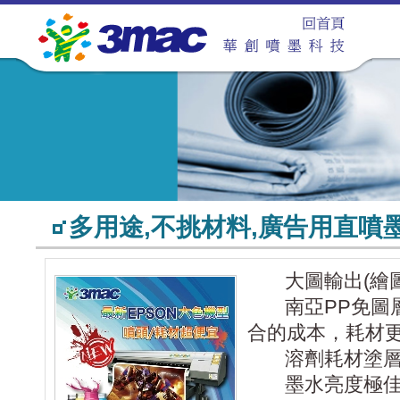
多用途,不挑材料,廣告用直噴墨
大圖輸出(繪圖機)
南亞PP免圖層
合的成本，耗材更
溶劑耗材塗層瑕
墨水亮度極佳，