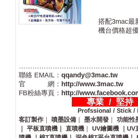
搭配3mac最新E
機台價格超優惠&
……………………………………………………………
聯絡 EMAIL：
qqandy@3mac.tw
官 網：
http://www.3mac.tw
FB粉絲專頁：
http://www.facebook.co
專業 / 堅持 
Profssional / Stick /
客訂製作
｜
噴墨設備
｜
墨水開發
｜
功能性
｜
平板直噴機｜
直噴機
｜
UV繪圖機
｜UV
噴機
｜棉T直噴機｜
深色棉T平台直噴機｜