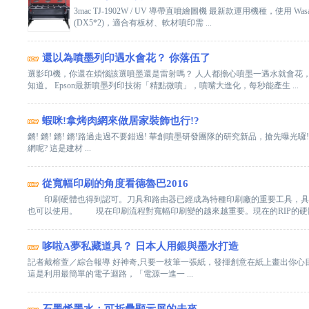
3mac TJ-1902W / UV 導帶直噴繪圖機 最新款運用機種，使用 W
(DX5*2)，適合有板材、軟材噴印需 ...
還以為噴墨列印遇水會花？ 你落伍了
選影印機，你還在煩惱該選噴墨還是雷射嗎？ 人人都擔心噴墨一遇水就會花
知道。 Epson最新噴墨列印技術「精點微噴」，噴嘴大進化，每秒能產生 ...
蝦咪!拿烤肉網來做居家裝飾也行!?
鏘! 鏘! 鏘! 鏘!路過走過不要錯過! 華創噴墨研發團隊的研究新品，搶先曝光
網呢? 這是建材 ...
從寬幅印刷的角度看德魯巴2016
印刷硬體也得到認可。刀具和路由器已經成為特種印刷廠的重要工具，具有
也可以使用。 現在印刷流程對寬幅印刷變的越來越重要。現在的RIP的硬體和
哆啦A夢私藏道具？ 日本人用銀與墨水打造
記者戴榕萱／綜合報導 好神奇,只要一枝筆一張紙，發揮創意在紙上畫出你心目中的
這是利用最簡單的電子迴路，「電源一進一 ...