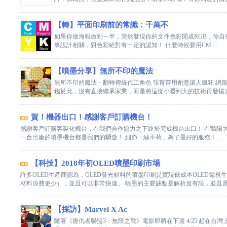
【轉】平面印刷前的常識：千萬不
如果你做海報做到一半，突然發現你的文件色彩開成RGB，你自作聰
事設計相關，對色彩絕對有一定的認知！ 什麼時候要用CM ...
【噴墨分享】無所不印的魔法
無所不印的魔法－翻轉傳統代工角色 張育齊用創意讓人瘋狂 網
鑑於此，沒有直接繼承家業，而是將這從小看到大的技術再發揚光大
賀！機器出口！感謝客戶訂購機台！
感謝客戶訂購客製化機台，在我們合作協力之下終於完成機台出口！ 在豔陽
一台出廠的噴墨機台都是我們的驕傲！ 細節一絲不苟，為了最好的服務！ ...
【科技】2018年初OLED噴墨印刷市場
許多OLED生產商認為，OLED發光材料的噴墨印刷是實現低成本OLED電
材料浪費更少），並且可以非常快速。 噴墨的主要缺點是解析度有限，並且需 .
【採訪】Marvel X Ac
隨著《復仇者聯盟3：無限之戰》電影即將在下週 4/25 起在