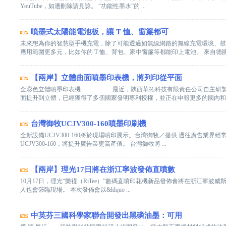
YouTube，如遭刪除請見諒。 “功能性墨水”的 ...
噴墨式太陽能電池板，讓 T 恤、窗簾都可
未來想為你的智慧型手機充電，除了可能透過如無線網路的無線充電環境、鼓
應用範圍更多元，比如你的 T 恤、背包、家中窗簾等都能印上電池。 來自德國卡
【兩岸】立體曲面噴墨印表機，將列印從平面
全彩色立體噴墨印表機 最近，陝西華拓科技有限責任公司自主研製的全
面提升到立體，已經獲得了多個國家發明專利授權，並正在申報更多的國內和國際
台灣御牧UCJV300-160噴墨印刷機
全新設備UCJV300-160將於現場噴印展示。台灣御牧／提供 過往廣告業
UCJV300-160，將提升廣告業更高產值。 台灣御牧將 ...
【兩岸】理光17日將在浙江寧波發佈直噴數
10月17日，理光“樂褆（RiTee）”數碼直噴印花機新品發佈會將在浙江
人也會蒞臨現場。 本次發佈會以&ldquo ...
中英芬三國科學家聯合開發出黑磷油墨：可用