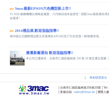
3mac最新EPSON六色機型新上市!!
TJ-1626 繪圖機機台價格超優惠，六代噴頭成本超便宜 ! 搭配3mac最新廣告
佳選擇 ! ...
2014禮品展,歡迎蒞臨指導!!
第68屆台北國際禮品暨文具展將於4月24日至27日在世貿一館璀璨登場。 ...
搬遷新廠通知 歡迎蒞臨指導!!
本公司已遷移至：台南市仁德區義林路 256 巷 20 號交通位置圖 : 請點我
｜
華創噴墨新址
│台南市仁德區義林路256巷20號 │Tel：+886-
│客服信箱 :
sales@3mac.tw
│瀏覽人數